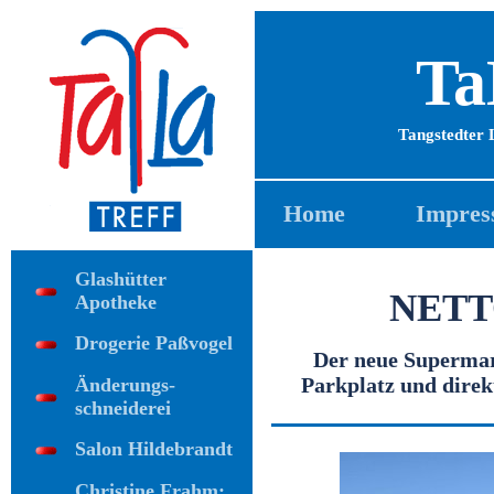
Ta
Tangstedter 
Home
Impres
Glashütter
NETTO
Apotheke
Drogerie Paßvogel
Der neue Supermar
Parkplatz und dire
Änderungs-
schneiderei
Salon Hildebrandt
Christine Frahm: